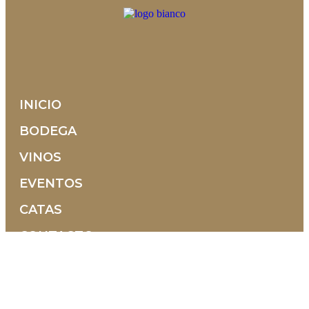
INICIO
BODEGA
VINOS
EVENTOS
CATAS
CONTACTO
Contrada Selva, 10 36054 Montebello Vicentino
Vicenza - Italia
+39 0444 1500938
+39 351 9580608
info@tenutamaule.com