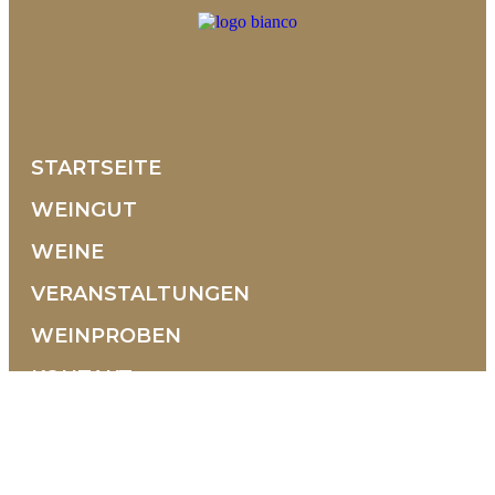
STARTSEITE
WEINGUT
WEINE
VERANSTALTUNGEN
WEINPROBEN
KONTAKT
Contrada Selva, 10 36054 Montebello Vicentino
Vicenza - Italien
+39 0444 1500938
+39 351 9580608
info@tenutamaule.com