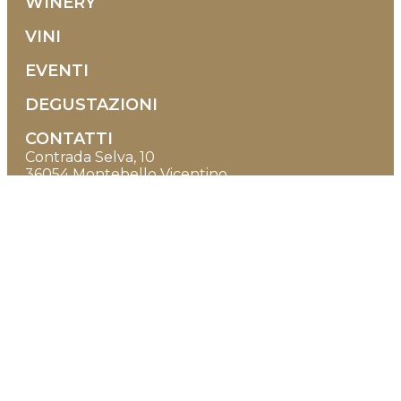
WINERY
VINI
EVENTI
DEGUSTAZIONI
CONTATTI
Contrada Selva, 10
36054 Montebello Vicentino
Vicenza - Italia
+39 0444 1500938
+39 351 9580608
info@tenutamaule.com
Orari di apertura
DAL LUNEDÌ AL SABATO
08:00-12:30 | 14:30-18:00
(si consiglia di avvisare)