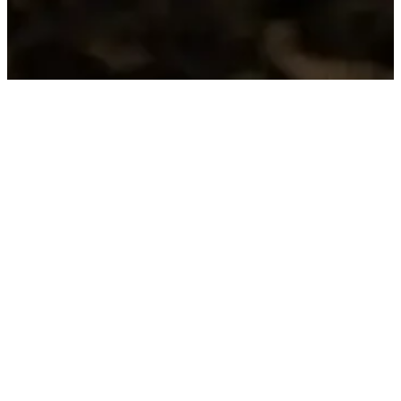
TRADIZIONE
RACCONTI DEL
TERRITORIO
Valorizziamo le varietà storiche e autoctone
delle nostre colline vulcaniche:
– Lessini Durello Metodo Classico DOC
– Gambellara DOC Classico Terraraldo
– Gambellara DOC Metodo Classico Brineide
– Recioto di Gambellara DOCG Eremotarso
Vini puliti, eleganti ed identitari.