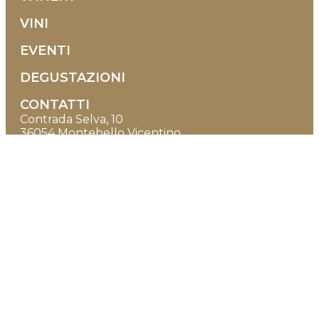
VINI
EVENTI
DEGUSTAZIONI
CONTATTI
Contrada Selva, 10
36054 Montebello Vicentino
Vicenza - Italia
+39 0444 1500938
+39 351 9580608
info@tenutamaule.com
Orari di apertura
DAL LUNEDÌ AL SABATO
08:00-12:30 | 14:30-18:00
(si consiglia di avvisare)