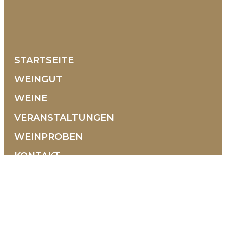
STARTSEITE
WEINGUT
WEINE
VERANSTALTUNGEN
WEINPROBEN
KONTAKT
Contrada Selva, 10 36054 Montebello Vicentino
Vicenza - Italien
+39 0444 1500938
+39 351 9580608
info@tenutamaule.com
Öffnungszeiten