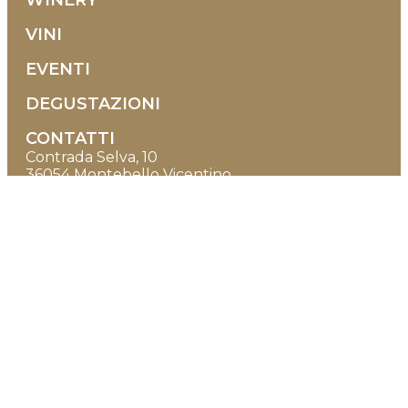
VINI
EVENTI
DEGUSTAZIONI
CONTATTI
Contrada Selva, 10
36054 Montebello Vicentino
Vicenza - Italia
+39 0444 1500938
+39 351 9580608
info@tenutamaule.com
Orari di apertura
DAL LUNEDÌ AL SABATO
08:00-12:30 | 14:30-18:00
(si consiglia di avvisare)