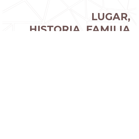
LUGAR,
HISTORIA, FAMILIA
Tenuta Maule está situada en Selva di
Montebello, en una de las zonas vinícolas más
vocacionales de la región del Véneto. Durante
cinco generaciones, la familia Maule ha cultivado
la vid con pasión y respeto.
En 2021 inauguramos una nueva bodega
respetuosa con el medio ambiente, diseñada
para optimizar los procesos de producción y
ofrecer a los visitantes una experiencia única.
Arquitectura esencial, funcionalidad, diseño y
naturaleza: de las raíces rurales surge una
realidad moderna que combina la producción
clásica con la investigación de cepas resistentes y
tecnologías sostenibles.
La nueva bodega es la culminación de un viaje