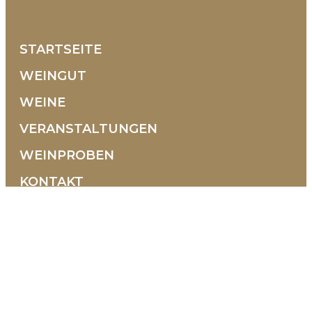
STARTSEITE
WEINGUT
WEINE
VERANSTALTUNGEN
WEINPROBEN
KONTAKT
Contrada Selva, 10 36054 Montebello Vicentino
Vicenza - Italien
+39 0444 1500938
+39 351 9580608
info@tenutamaule.com
Öffnungszeiten
VON MONTAG BIS SAMSTAG
08:00-12:30 | 14:30-18:00
(Voranmeldung empfohlen)