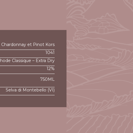
Chardonnay et Pinot Kors
1041
ode Classique – Extra Dry
12%
750ML
Selva di Montebello (VI)