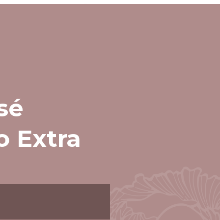
sé
o Extra