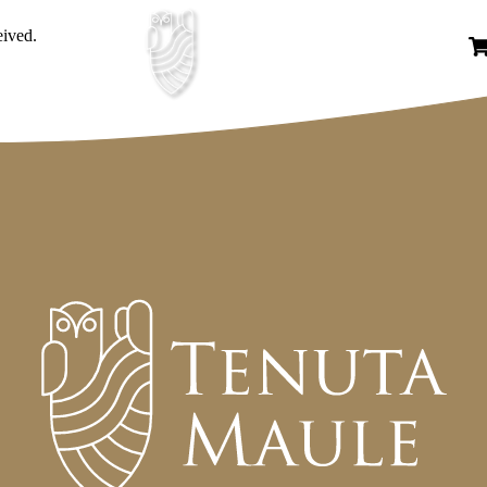
eived.