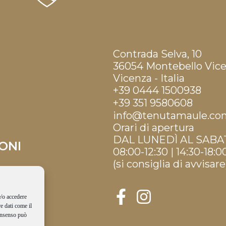
Contrada Selva, 10
36054 Montebello Vic
Vicenza - Italia
+39 0444 1500938
+39 351 9580608
info@tenutamaule.co
Orari di apertura
DAL LUNEDÌ AL SABA
ONI
08:00-12:30 | 14:30-18:0
(si consiglia di avvisare
e/o accedere
e dati come il
consenso può