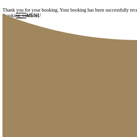
Thank you for your booking. Your booking has been successfully rec
MENU
[booking_confirm]