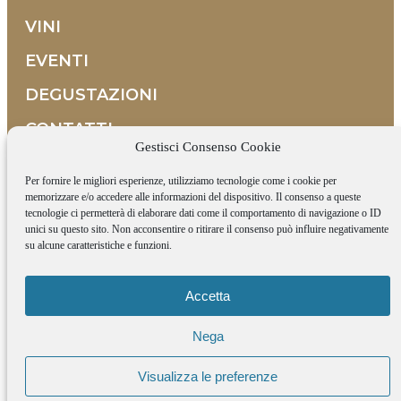
VINI
EVENTI
DEGUSTAZIONI
CONTATTI
Contrada Selva, 10
Gestisci Consenso Cookie
36054 Montebello Vicentino
Vicenza - Italia
Per fornire le migliori esperienze, utilizziamo tecnologie come i cookie per
+39 0444 1500938
memorizzare e/o accedere alle informazioni del dispositivo. Il consenso a queste
tecnologie ci permetterà di elaborare dati come il comportamento di navigazione o ID
+39 351 9580608
unici su questo sito. Non acconsentire o ritirare il consenso può influire negativamente
info@tenutamaule.com
su alcune caratteristiche e funzioni.
Orari di apertura
DAL LUNEDÌ AL SABATO
08:00-12:30 | 14:30-18:00
Accetta
(si consiglia di avvisare)
Nega
Visualizza le preferenze