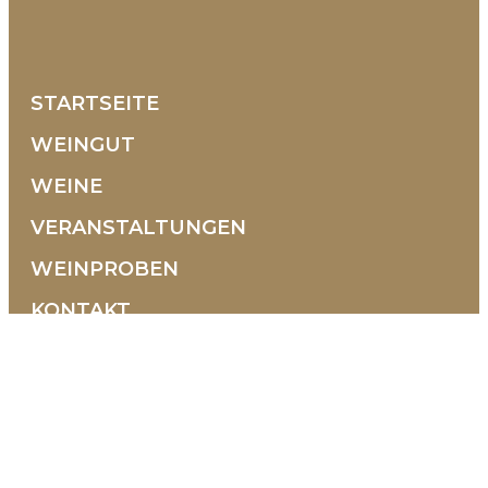
STARTSEITE
WEINGUT
WEINE
VERANSTALTUNGEN
WEINPROBEN
KONTAKT
Contrada Selva, 10 36054 Montebello Vicentino
Vicenza - Italien
+39 0444 1500938
+39 351 9580608
info@tenutamaule.com
Öffnungszeiten
VON MONTAG BIS SAMSTAG
08:00-12:30 | 14:30-18:00