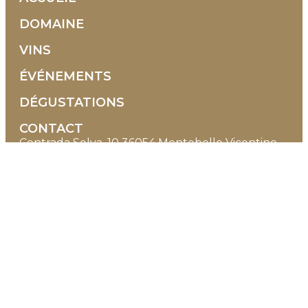
DOMAINE
VINS
ÉVÉNEMENTS
DÉGUSTATIONS
CONTACT
Contrada Selva, 10 36054 Montebello Vicentino
Vicenza - Italie
+39 0444 1500938
+39 351 9580608
info@tenutamaule.com
Horaires d'ouverture
DU LUNDI AU SAMEDI
08:00-12:30 | 14:30-18:00
(réservation conseillée)