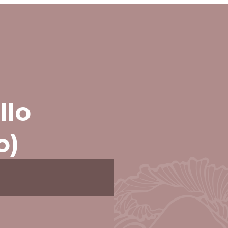
llo
o)