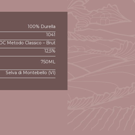
100% Durella
1041
DOC Metodo Classico – Brut
12,5%
750ML
Selva di Montebello (VI)