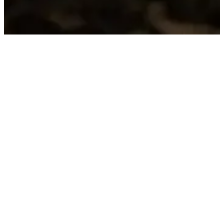
TRADIZIONE
RACCONTI DEL
TERRITORIO
Valorizziamo le varietà storiche e autoctone
delle nostre colline vulcaniche:
– Lessini Durello Metodo Classico DOC
– Gambellara DOC Classico Terraraldo
– Gambellara DOC Metodo Classico Brineide
– Recioto di Gambellara DOCG Eremotarso
Vini puliti, eleganti e identitari.