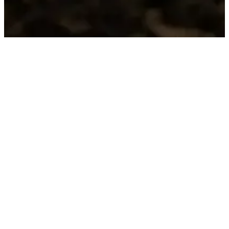
TRADITION
GESCHICHTEN AUS
DEM GEBIET
Wir schätzen die historischen und
autochthonen Sorten unserer vulkanischen
Hügel:
– Lessini Durello Metodo Classico DOC
– Gambellara DOC Classico Terraraldo
– Gambellara DOC Metodo Classico Brineide
– Recioto di Gambellara DOCG Eremotarso
Klare, elegante und charaktervolle Weine.