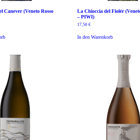
el Canever (Veneto Rosso
La Chioccia del Fiolér (Vene
– PIWI)
17,50
€
orb
In den Warenkorb