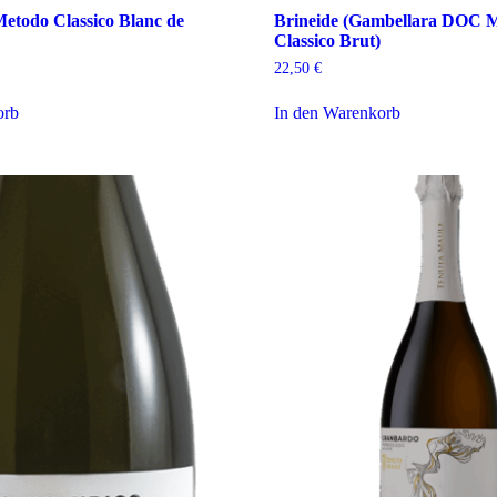
etodo Classico Blanc de
Brineide (Gambellara DOC 
Classico Brut)
22,50
€
orb
In den Warenkorb