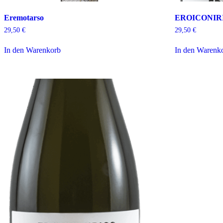
Eremotarso
EROICONIRI
29,50
€
29,50
€
In den Warenkorb
In den Warenk